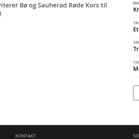
terer Bø og Sauherad Røde Kors til
MAN
Kr
!
TIR
Et
ONS
Tr
TOR
M
KONTAKT
SO