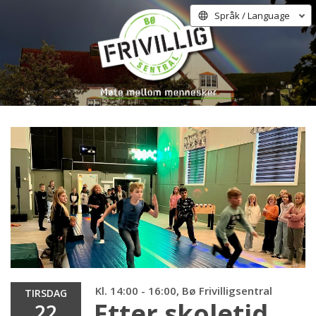
Språk / Language
Kl. 14:00 - 16:00, Bø Frivilligsentral
TIRSDAG
Etter skoletid,
22