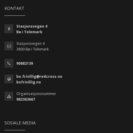
KONTAKT
Stasjonsvegen 4
Bø i Telemark
Stasjonsvegen 4
3800 Bø i Telemark
90882139
bo.frivillig@redcross.no
bofrivillig.no
Organisasjonsnummer
982363667
SOSIALE MEDIA