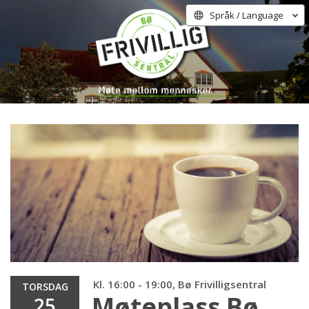
Språk / Language
Kl. 16:00 - 19:00, Bø Frivilligsentral
TORSDAG
Møteplass Bø
25