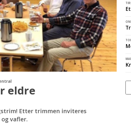
TIR
Et
ONS
Tr
TOR
M
MAN
Kr
sentral
r eldre
trim! Etter trimmen inviteres
og vafler.