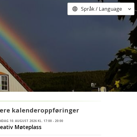
Språk / Language
lere kalenderoppføringer
DAG 10. AUGUST 2026 KL. 17:00 - 20:00
eativ Møteplass