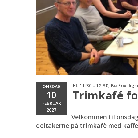
Kl. 11:30 - 12:30, Bø Frivillig
ONSDAG
Trimkafé fo
10
FEBRUAR
2027
Velkommen til onsdags
deltakerne på trimkafè med kaffe 