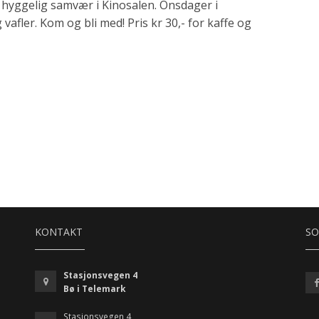
g hyggelig samvær i Kinosalen. Onsdager i
afler. Kom og bli med! Pris kr 30,- for kaffe og
KONTAKT
SO
Stasjonsvegen 4
Bø i Telemark
Stasjonsvegen 4